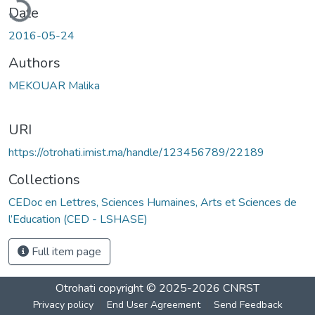
Date
2016-05-24
Authors
MEKOUAR Malika
URI
https://otrohati.imist.ma/handle/123456789/22189
Collections
CEDoc en Lettres, Sciences Humaines, Arts et Sciences de
l’Education (CED - LSHASE)
Full item page
Otrohati
copyright © 2025-2026
CNRST
Privacy policy
End User Agreement
Send Feedback