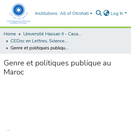
Institutions
All of Otrohati
Log In
Home
Université Hassan II - Casablanca
CEDoc en Lettres, Sciences Humaines, Arts et Sciences de l’Education (CED - LSHASE)
Genre et politiques publique au Maroc
Genre et politiques publique au
Maroc
ading...