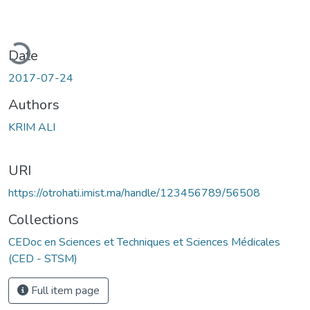
ading...
Date
2017-07-24
Authors
KRIM ALI
URI
https://otrohati.imist.ma/handle/123456789/56508
Collections
CEDoc en Sciences et Techniques et Sciences Médicales
(CED - STSM)
Full item page