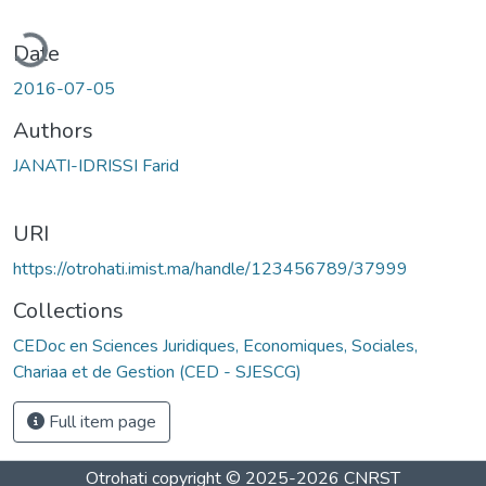
ading...
Date
2016-07-05
Authors
JANATI-IDRISSI Farid
URI
https://otrohati.imist.ma/handle/123456789/37999
Collections
CEDoc en Sciences Juridiques, Economiques, Sociales,
Chariaa et de Gestion (CED - SJESCG)
Full item page
Otrohati
copyright © 2025-2026
CNRST