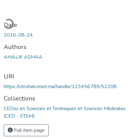
ading...
Date
2016-08-24
Authors
AMALIK ASMAA
URI
https://otrohati.imist.ma/handle/123456789/52208
Collections
CEDoc en Sciences et Techniques et Sciences Médicales
(CED - STSM)
Full item page