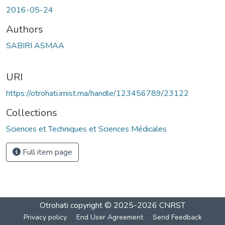
2016-05-24
Authors
SABIRI ASMAA
URI
https://otrohati.imist.ma/handle/123456789/23122
Collections
Sciences et Techniques et Sciences Médicales
Full item page
Otrohati
copyright © 2025-2026
CNRST
Privacy policy
End User Agreement
Send Feedback