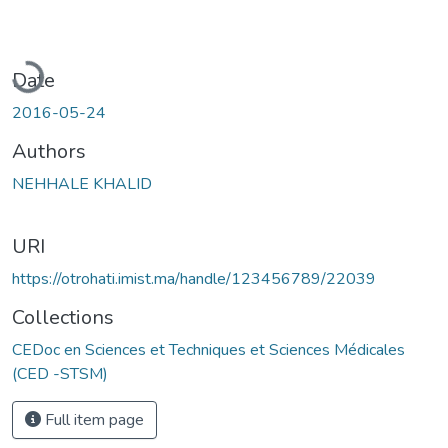
Loading...
Date
2016-05-24
Authors
NEHHALE KHALID
URI
https://otrohati.imist.ma/handle/123456789/22039
Collections
CEDoc en Sciences et Techniques et Sciences Médicales
(CED -STSM)
Full item page