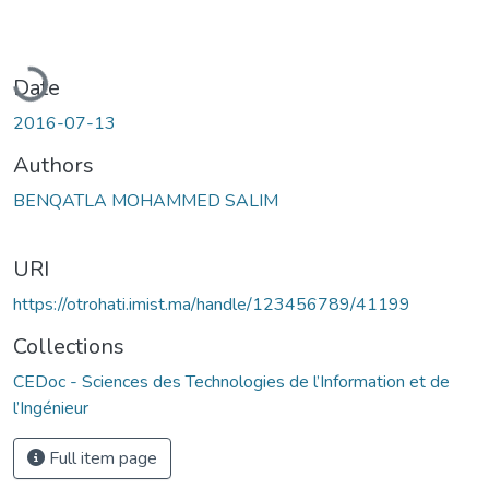
Loading...
Date
2016-07-13
Authors
BENQATLA MOHAMMED SALIM
URI
https://otrohati.imist.ma/handle/123456789/41199
Collections
CEDoc - Sciences des Technologies de l’Information et de
l’Ingénieur
Full item page