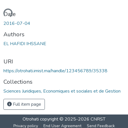
ading...
Date
2016-07-04
Authors
EL HAFIDI IHSSANE
URI
https://otrohati.imist.ma/handle/123456789/35338
Collections
Sciences Juridiques, Economiques et sociales et de Gestion
Full item page
Otrohati
copyright © 2025-2026
CNRST
Privacy policy
End User Agreement
Send Feedback