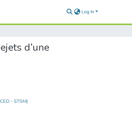
Log In
ejets d’une
 (CED - STSM)