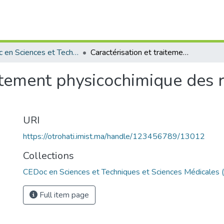
CEDoc en Sciences et Techniques et Sciences Médicales (CED - STSM)
Caractérisation et traitement physicochimique des rejets d’une entreprise de textile
aitement physicochimique des r
URI
https://otrohati.imist.ma/handle/123456789/13012
Collections
CEDoc en Sciences et Techniques et Sciences Médicales
Full item page