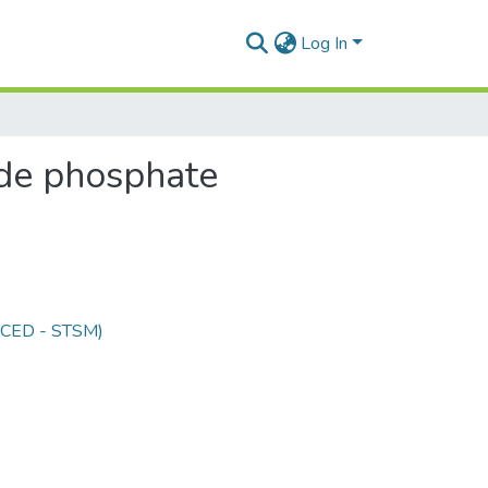
Log In
 de phosphate
 (CED - STSM)