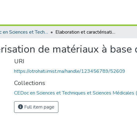
CEDoc en Sciences et Techniques et Sciences Médicales (CED - STSM)
Elaboration et caractérisation de matériaux à base de phosphate
érisation de matériaux à base
URI
https://otrohati.imist.ma/handle/123456789/52609
Collections
CEDoc en Sciences et Techniques et Sciences Médicales
Full item page