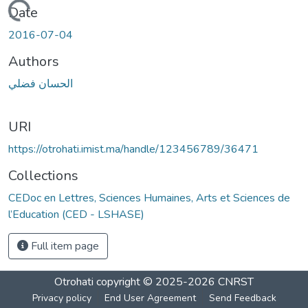
Loading...
Date
2016-07-04
Authors
الحسان فضلي
URI
https://otrohati.imist.ma/handle/123456789/36471
Collections
CEDoc en Lettres, Sciences Humaines, Arts et Sciences de
l’Education (CED - LSHASE)
Full item page
Otrohati
copyright © 2025-2026
CNRST
Privacy policy
End User Agreement
Send Feedback