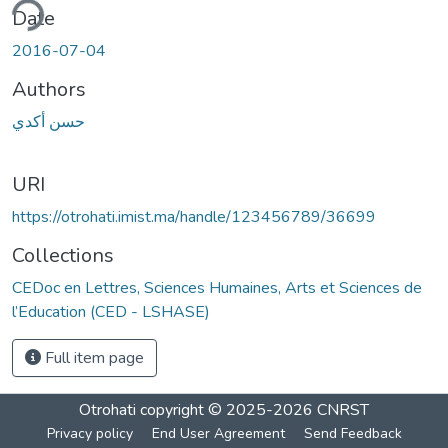
ding...
Date
2016-07-04
Authors
حسن أكدي
URI
https://otrohati.imist.ma/handle/123456789/36699
Collections
CEDoc en Lettres, Sciences Humaines, Arts et Sciences de
l’Education (CED - LSHASE)
Full item page
Otrohati
copyright © 2025-2026
CNRST
Privacy policy
End User Agreement
Send Feedback