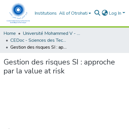
Institutions
All of Otrohati
Log In
Home
Université Mohammed V - Rabat
CEDoc - Sciences des Technologies de l’Information et de l’Ingénieur
Gestion des risques SI : approche par la value at risk
Gestion des risques SI : approche
par la value at risk
Loading...