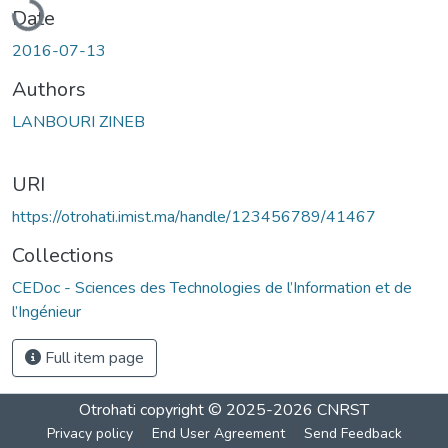
Date
2016-07-13
Authors
LANBOURI ZINEB
URI
https://otrohati.imist.ma/handle/123456789/41467
Collections
CEDoc - Sciences des Technologies de l’Information et de
l’Ingénieur
Full item page
Otrohati
copyright © 2025-2026
CNRST
Privacy policy
End User Agreement
Send Feedback