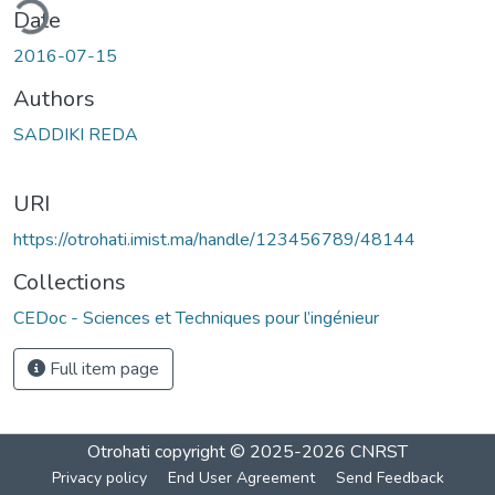
ding...
Date
2016-07-15
Authors
SADDIKI REDA
URI
https://otrohati.imist.ma/handle/123456789/48144
Collections
CEDoc - Sciences et Techniques pour l’ingénieur
Full item page
Otrohati
copyright © 2025-2026
CNRST
Privacy policy
End User Agreement
Send Feedback