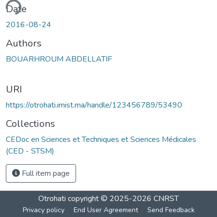
ding...
Date
2016-08-24
Authors
BOUARHROUM ABDELLATIF
URI
https://otrohati.imist.ma/handle/123456789/53490
Collections
CEDoc en Sciences et Techniques et Sciences Médicales
(CED - STSM)
Full item page
Otrohati
copyright © 2025-2026
CNRST
Privacy policy
End User Agreement
Send Feedback