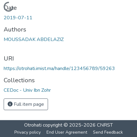
Loading...
Date
2019-07-11
Authors
MOUSSADAK ABDELAZIZ
URI
https://otrohati.imist.ma/handle/123456789/59263
Collections
CEDoc - Univ Ibn Zohr
Full item page
Otrohati
copyright © 2025-2026
CNRST
Privacy policy
End User Agreement
Send Feedback