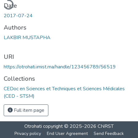
Date
2017-07-24
Authors
LAKBIR MUSTAPHA
URI
https://otrohati.imist.ma/handle/123456789/56519
Collections
CEDoc en Sciences et Techniques et Sciences Médicales
(CED - STSM)
Full item page
Otrohati
copyright © 2025-2026
CNRST
Privacy policy
End User Agreement
Send Feedback