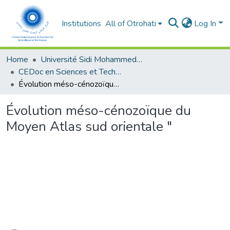
Institutions
All of Otrohati
Log In
Home
Université Sidi Mohammed Ben Abdellah - Fès
CEDoc en Sciences et Techniques et Sciences Médicales (CED - STSM)
Évolution méso-cénozoïque du Moyen Atlas sud orientale "
Évolution méso-cénozoïque du
Moyen Atlas sud orientale "
ading...