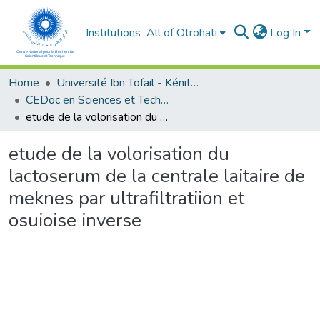
Institutions
All of Otrohati
Log In
Home
Université Ibn Tofail - Kénitra
CEDoc en Sciences et Techniques et Sciences Médicales (CED - STSM)
etude de la volorisation du lactoserum de la centrale laitaire de meknes par ultrafiltratiion et osuioise inverse
etude de la volorisation du
lactoserum de la centrale laitaire de
meknes par ultrafiltratiion et
osuioise inverse