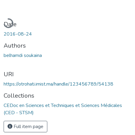
Loading...
Date
2016-08-24
Authors
belhamdi soukaina
URI
https://otrohati.imist.ma/handle/123456789/54138
Collections
CEDoc en Sciences et Techniques et Sciences Médicales
(CED - STSM)
Full item page