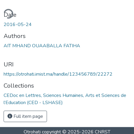
ding...
Date
2016-05-24
Authors
AIT MHAND OUAABALLA FATIHA
URI
https://otrohati.imist.ma/handle/123456789/22272
Collections
CEDoc en Lettres, Sciences Humaines, Arts et Sciences de
l’Education (CED - LSHASE)
Full item page
Otrohati
copyright © 2025-2026
CNRST