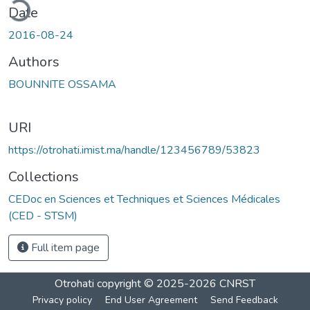
ding...
Date
2016-08-24
Authors
BOUNNITE OSSAMA
URI
https://otrohati.imist.ma/handle/123456789/53823
Collections
CEDoc en Sciences et Techniques et Sciences Médicales
(CED - STSM)
Full item page
Otrohati
copyright © 2025-2026
CNRST
Privacy policy
End User Agreement
Send Feedback