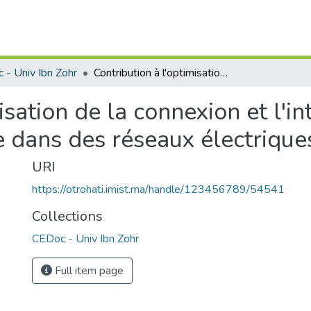
 - Univ Ibn Zohr
Contribution à l'optimisation de la connexion et l'intégration des énergies renouvelable dans des réseaux électriques intelligents
isation de la connexion et l'i
 dans des réseaux électriques
URI
https://otrohati.imist.ma/handle/123456789/54541
Collections
CEDoc - Univ Ibn Zohr
Full item page