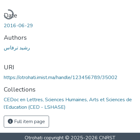
Loading...
Date
2016-06-29
Authors
رشيد ترفاس
URI
https://otrohati.imist.ma/handle/123456789/35002
Collections
CEDoc en Lettres, Sciences Humaines, Arts et Sciences de
l’Education (CED - LSHASE)
Full item page
Otrohati
copyright © 2025-2026
CNRST