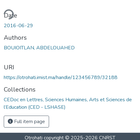
ding...
Date
2016-06-29
Authors
BOUIOITLAN, ABDELOUAHED
URI
https://otrohati.imist.ma/handle/123456789/32188
Collections
CEDoc en Lettres, Sciences Humaines, Arts et Sciences de
l’Education (CED - LSHASE)
Full item page
Otrohati
copyright © 2025-2026
CNRST