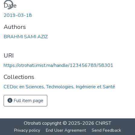
ding...
Date
2019-03-18
Authors
BRAHMI SAMI AZIZ
URI
https://otrohati.imist.ma/handle/123456789/58301
Collections
CEDoc en Sciences, Technologies, Ingénierie et Santé
Full item page
Otrohati
copyright © 2025-2026
CNRST
Privacy policy
End User Agreement
Send Feedback