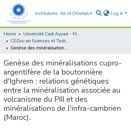
Institutions
All of Otrohati
Log In
Home
Université Cadi Ayyad - Marrakech
CEDoc en Sciences et Techniques et Sciences Médicales (CED - STSM)
Genèse des minéralisations cupro-argentifère de la boutonnière d'Ighrem : relations génétiques entre la minéralisation associée au volcanisme du PIII et des minéralisations de l'infra-cambrien (Maroc).
Genèse des minéralisations cupro-
argentifère de la boutonnière
d'Ighrem : relations génétiques
entre la minéralisation associée au
volcanisme du PIII et des
minéralisations de l'infra-cambrien
(Maroc).