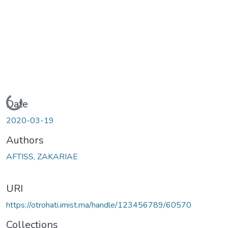
Loading...
Date
2020-03-19
Authors
AFTISS, ZAKARIAE
URI
https://otrohati.imist.ma/handle/123456789/60570
Collections