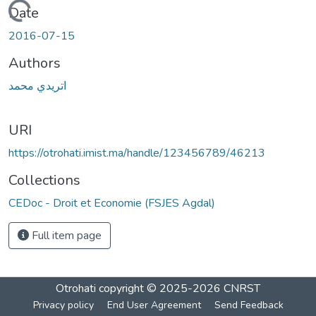
Loading...
Date
2016-07-15
Authors
اتريدي محمد
URI
https://otrohati.imist.ma/handle/123456789/46213
Collections
CEDoc - Droit et Economie (FSJES Agdal)
Full item page
Otrohati
copyright © 2025-2026
CNRST
Privacy policy
End User Agreement
Send Feedback