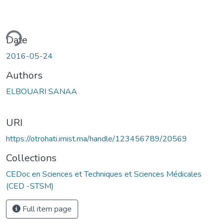
ding...
Date
2016-05-24
Authors
ELBOUARI SANAA
URI
https://otrohati.imist.ma/handle/123456789/20569
Collections
CEDoc en Sciences et Techniques et Sciences Médicales
(CED -STSM)
Full item page