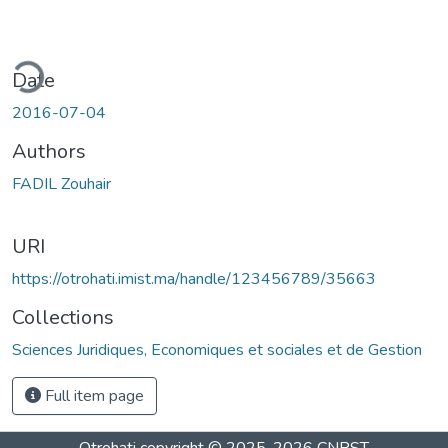
ding...
Date
2016-07-04
Authors
FADIL Zouhair
URI
https://otrohati.imist.ma/handle/123456789/35663
Collections
Sciences Juridiques, Economiques et sociales et de Gestion
Full item page