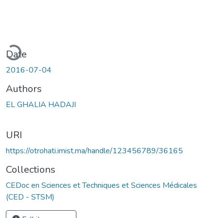
ading...
Date
2016-07-04
Authors
EL GHALIA HADAJI
URI
https://otrohati.imist.ma/handle/123456789/36165
Collections
CEDoc en Sciences et Techniques et Sciences Médicales
(CED - STSM)