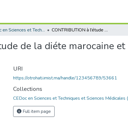
CEDoc en Sciences et Techniques et Sciences Médicales (CED - STSM)
CONTRIBUTION à l'étude de la diéte marocaine et son impact sur la santé des marocains
de de la diéte marocaine et 
URI
https://otrohati.imist.ma/handle/123456789/53661
Collections
CEDoc en Sciences et Techniques et Sciences Médicales
Full item page