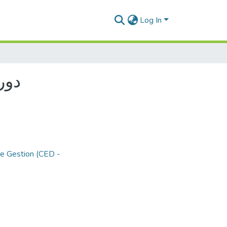
Log In
دور
de Gestion (CED -