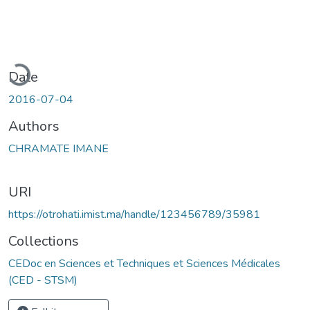
ading...
Date
2016-07-04
Authors
CHRAMATE IMANE
URI
https://otrohati.imist.ma/handle/123456789/35981
Collections
CEDoc en Sciences et Techniques et Sciences Médicales
(CED - STSM)