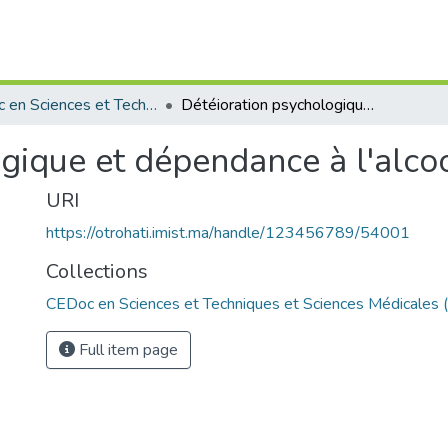
CEDoc en Sciences et Techniques et Sciences Médicales (CED - STSM)
Détéioration psychologique et dépendance à l'alcool
gique et dépendance à l'alco
URI
https://otrohati.imist.ma/handle/123456789/54001
Collections
CEDoc en Sciences et Techniques et Sciences Médicales
Full item page