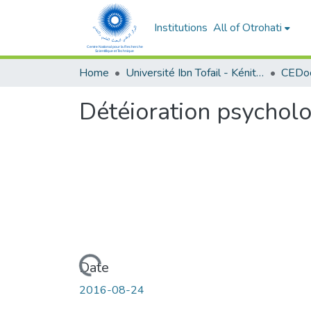
Institutions
All of Otrohati
Home
Université Ibn Tofail - Kénitra
Détéioration psycholo
Loading...
Date
2016-08-24