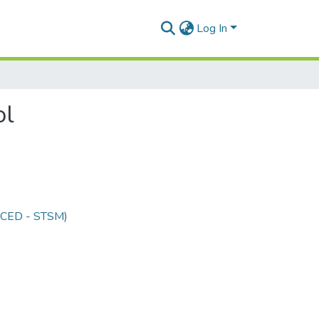
Log In
ol
 (CED - STSM)