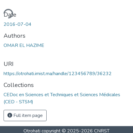
ding...
Date
2016-07-04
Authors
OMAR EL HAZIME
URI
https://otrohati.imist.ma/handle/123456789/36232
Collections
CEDoc en Sciences et Techniques et Sciences Médicales
(CED - STSM)
Full item page
Otrohati
copyright © 2025-2026
CNRST