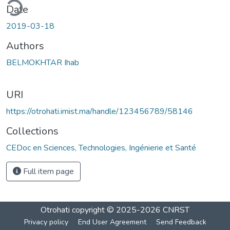
ding...
Date
2019-03-18
Authors
BELMOKHTAR Ihab
URI
https://otrohati.imist.ma/handle/123456789/58146
Collections
CEDoc en Sciences, Technologies, Ingénierie et Santé
Full item page
Otrohati
copyright © 2025-2026
CNRST
Privacy policy
End User Agreement
Send Feedback