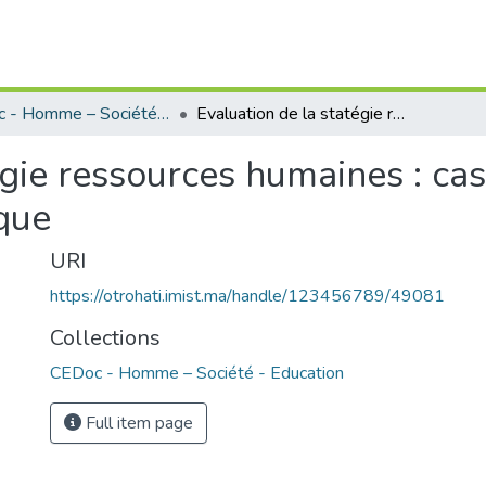
CEDoc - Homme – Société - Education
Evaluation de la statégie ressources humaines : cas de la GPEC dans l’administration publique
égie ressources humaines : c
ique
URI
https://otrohati.imist.ma/handle/123456789/49081
Collections
CEDoc - Homme – Société - Education
Full item page