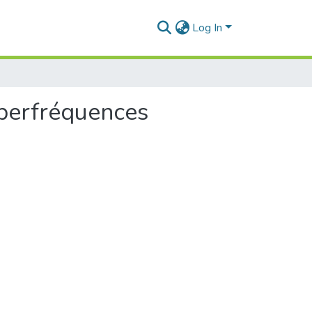
Log In
yperfréquences