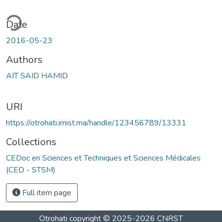
ding...
Date
2016-05-23
Authors
AIT SAID HAMID
URI
https://otrohati.imist.ma/handle/123456789/13331
Collections
CEDoc en Sciences et Techniques et Sciences Médicales
(CED - STSM)
Full item page
Otrohati
copyright © 2025-2026
CNRST