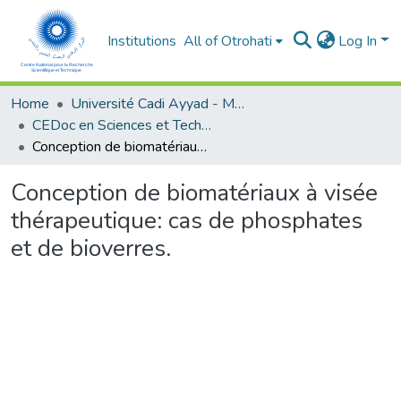
Institutions
All of Otrohati
Log In
Home
Université Cadi Ayyad - Marrakech
CEDoc en Sciences et Techniques et Sciences Médicales (CED - STSM)
Conception de biomatériaux à visée thérapeutique: cas de phosphates et de bioverres.
Conception de biomatériaux à visée
thérapeutique: cas de phosphates
et de bioverres.