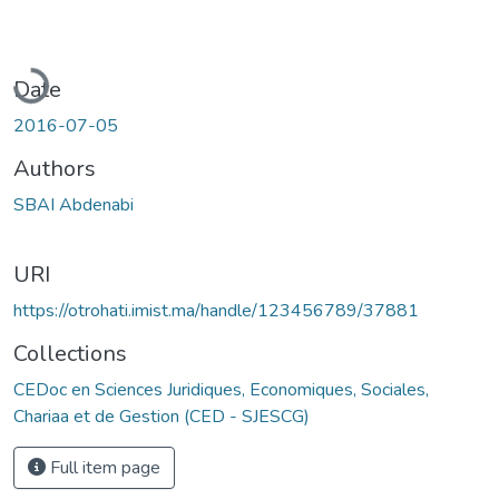
Loading...
Date
2016-07-05
Authors
SBAI Abdenabi
URI
https://otrohati.imist.ma/handle/123456789/37881
Collections
CEDoc en Sciences Juridiques, Economiques, Sociales,
Chariaa et de Gestion (CED - SJESCG)
Full item page