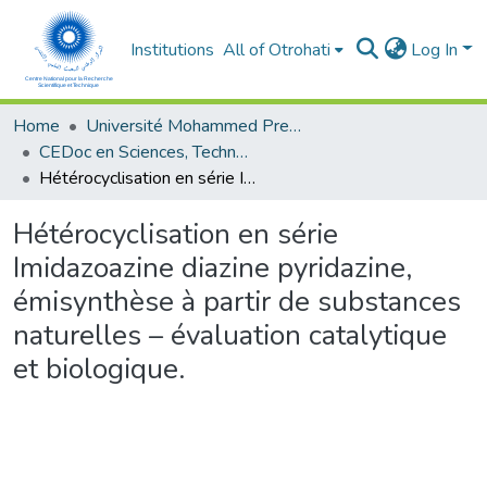
Institutions
All of Otrohati
Log In
Home
Université Mohammed Premier - Oujda
CEDoc en Sciences, Technologies, Ingénierie et Santé
Hétérocyclisation en série Imidazoazine diazine pyridazine, émisynthèse à partir de substances naturelles – évaluation catalytique et biologique.
Hétérocyclisation en série
Imidazoazine diazine pyridazine,
émisynthèse à partir de substances
naturelles – évaluation catalytique
et biologique.