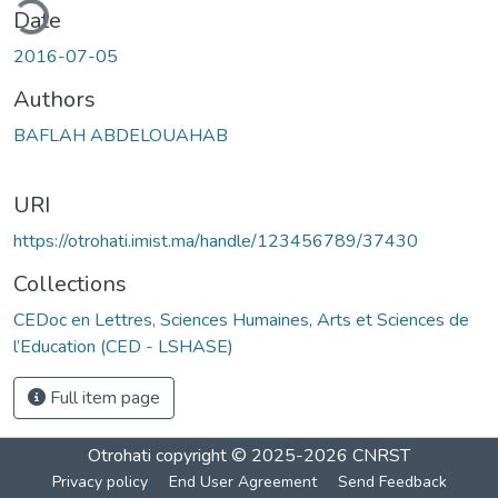
ding...
Date
2016-07-05
Authors
BAFLAH ABDELOUAHAB
URI
https://otrohati.imist.ma/handle/123456789/37430
Collections
CEDoc en Lettres, Sciences Humaines, Arts et Sciences de
l’Education (CED - LSHASE)
Full item page
Otrohati
copyright © 2025-2026
CNRST
Privacy policy
End User Agreement
Send Feedback