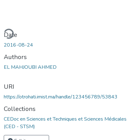
ding...
Date
2016-08-24
Authors
EL MAHJOUBI AHMED
URI
https://otrohati.imist.ma/handle/123456789/53843
Collections
CEDoc en Sciences et Techniques et Sciences Médicales
(CED - STSM)