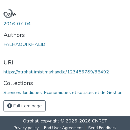
Loading...
Date
2016-07-04
Authors
FALHAOUI KHALID
URI
https://otrohati.imist.ma/handle/123456789/35492
Collections
Sciences Juridiques, Economiques et sociales et de Gestion
Full item page
Otrohati
copyright © 2025-2026
CNRST
Privacy policy
End User Agreement
Send Feedback