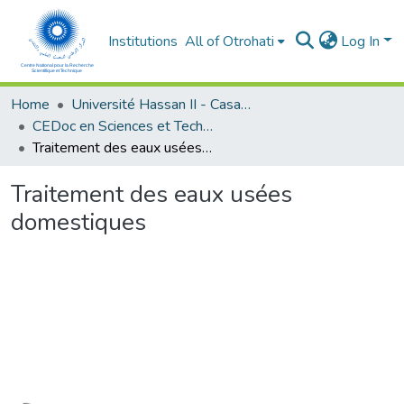
Institutions
All of Otrohati
Log In
Home
Université Hassan II - Casablanca
CEDoc en Sciences et Techniques et Sciences Médicales (CED -STSM)
Traitement des eaux usées domestiques
Traitement des eaux usées
domestiques
oading...