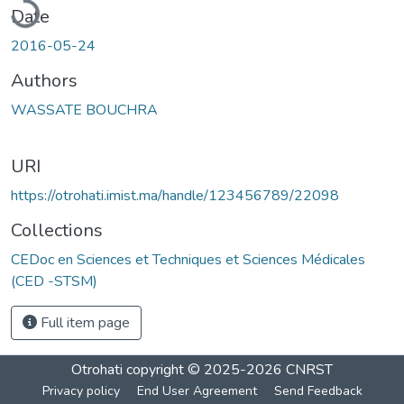
Date
2016-05-24
Authors
WASSATE BOUCHRA
URI
https://otrohati.imist.ma/handle/123456789/22098
Collections
CEDoc en Sciences et Techniques et Sciences Médicales
(CED -STSM)
Full item page
Otrohati
copyright © 2025-2026
CNRST
Privacy policy
End User Agreement
Send Feedback