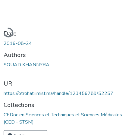
oading...
Date
2016-08-24
Authors
SOUAD KHANNYRA
URI
https://otrohati.imist.ma/handle/123456789/52257
Collections
CEDoc en Sciences et Techniques et Sciences Médicales
(CED - STSM)