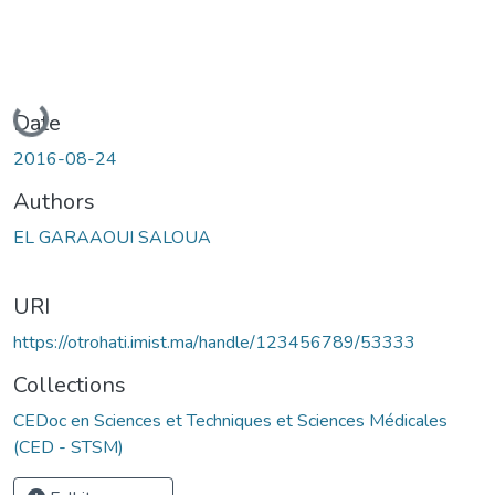
Loading...
Date
2016-08-24
Authors
EL GARAAOUI SALOUA
URI
https://otrohati.imist.ma/handle/123456789/53333
Collections
CEDoc en Sciences et Techniques et Sciences Médicales
(CED - STSM)