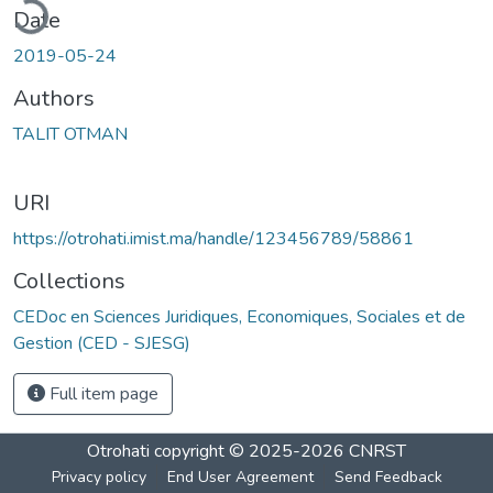
ading...
Date
2019-05-24
Authors
TALIT OTMAN
URI
https://otrohati.imist.ma/handle/123456789/58861
Collections
CEDoc en Sciences Juridiques, Economiques, Sociales et de
Gestion (CED - SJESG)
Full item page
Otrohati
copyright © 2025-2026
CNRST
Privacy policy
End User Agreement
Send Feedback