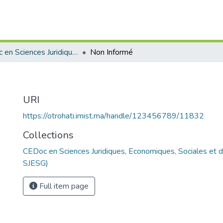
CEDoc en Sciences Juridiques, Economiques, Sociales et de Gestion (CED - SJESG)
Non Informé
URI
https://otrohati.imist.ma/handle/123456789/11832
Collections
CEDoc en Sciences Juridiques, Economiques, Sociales et 
SJESG)
Full item page