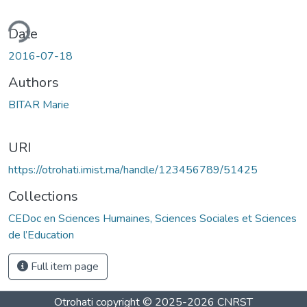
ding...
Date
2016-07-18
Authors
BITAR Marie
URI
https://otrohati.imist.ma/handle/123456789/51425
Collections
CEDoc en Sciences Humaines, Sciences Sociales et Sciences
de l’Education
Full item page
Otrohati
copyright © 2025-2026
CNRST